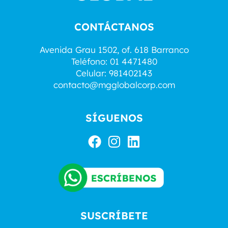
CONTÁCTANOS
Avenida Grau 1502, of. 618 Barranco
Teléfono: 01 4471480
Celular: 981402143
contacto@mgglobalcorp.com
SÍGUENOS
F
I
L
a
n
i
c
s
n
e
t
k
b
a
e
o
g
d
SUSCRÍBETE
o
r
i