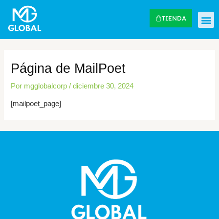
Ir
al
TIENDA
contenido
Página de MailPoet
Por
mgglobalcorp
/
diciembre 30, 2024
[mailpoet_page]